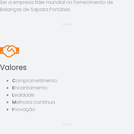
Ser a empresa líder mundial no fornecimento de
Balanças de Sapata Portáteis.
Valores
C
omprometimento
E
ncantamento
L
ealdade
M
elhoria contínua
I
novação