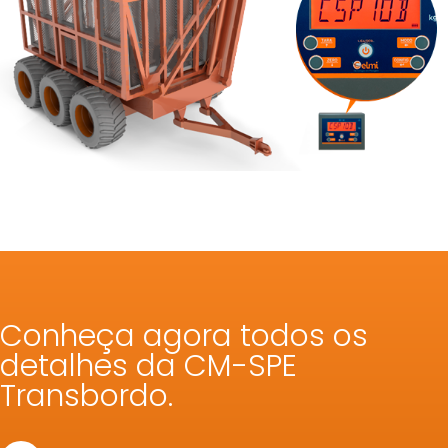
Conheça agora todos os
detalhes da CM-SPE
Transbordo.